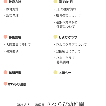
●
●
教育方針
園での1日
・教育方針
・1日の主な流れ
・教育目標
・延長保育について
・長期休業預かり
保育について
●
●
募集要項
ひよこクラブ
・入園募集に際して
・ひよこクラブについて
・募集要項
・登園曜日について
・ひよこクラブ
募集要項
●
●
年間行事
お知らせ
●
さわらび通信
さわらび幼稚園
学校法人 三浦学園