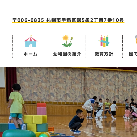
〒006-0835 札幌市手稲区曙5条2丁目7番10号
ホーム
幼稚園の紹介
教育方針
園
園名の
1日