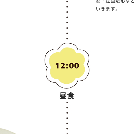
歌・絵画造形な
いきます。
昼食