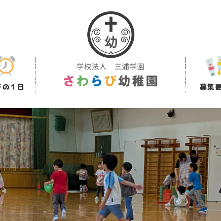
での１日
募集
由来
の主な流れ
ひよこクラブ
当園ならではの主な活動
入園募集に際して
延長保育について
登園曜日について
教育方針
教育目標
募集要項
施設の紹介
長期休業預かり保育に
ひよこクラブ募集要
アク