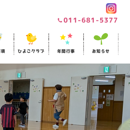
011-681-5377
要項
ひよこクラブ
年間行事
お知らせ
ついて
項
セス情報