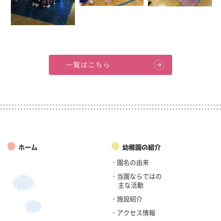
●
●
ホーム
幼稚園の紹介
・園名の由来
・当園ならではの
主な活動
・施設紹介
・アクセス情報