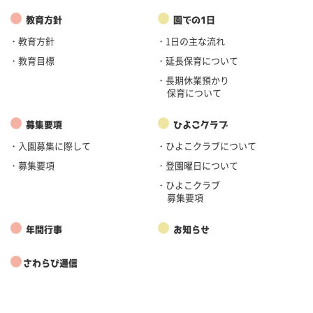
●
●
教育方針
園での1日
・教育方針
・1日の主な流れ
・教育目標
・延長保育について
・長期休業預かり
保育について
●
●
募集要項
ひよこクラブ
・入園募集に際して
・ひよこクラブについて
・募集要項
・登園曜日について
・ひよこクラブ
募集要項
●
●
年間行事
お知らせ
●
さわらび通信