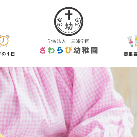
での１日
募集
由来
の主な流れ
ひよこクラブ
当園ならではの主な活動
入園募集に際して
延長保育について
登園曜日について
教育方針
教育目標
募集要項
施設の紹介
長期休業預かり保育に
ひよこクラブ募集要
アク