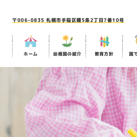
〒006-0835 札幌市手稲区曙5条2丁目7番10号
ホーム
幼稚園の紹介
教育方針
園
園名の
1日