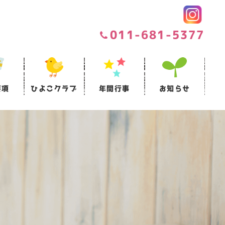
011-681-5377
要項
ひよこクラブ
年間行事
お知らせ
ついて
項
セス情報