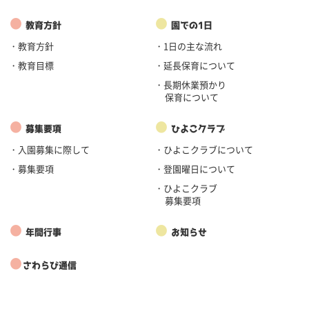
●
●
教育方針
園での1日
・教育方針
・1日の主な流れ
・教育目標
・延長保育について
・長期休業預かり
保育について
●
●
募集要項
ひよこクラブ
・入園募集に際して
・ひよこクラブについて
・募集要項
・登園曜日について
・ひよこクラブ
募集要項
●
●
年間行事
お知らせ
●
さわらび通信